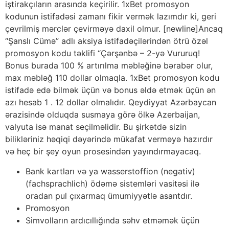
iştirakçıların arasında keçirilir. 1xBet promosyon
kodunun istifadəsi zamanı fikir vermək lazımdır ki, geri
çevrilmiş mərclər çevirməyə daxil olmur. [newline]Ancaq
“Şanslı Cümə” adlı aksiya istifadəçilərindən ötrü özəl
promosyon kodu təklifi “Çərşənbə – 2-yə Vururuq!
Bonus burada 100 % artırılma məbləğinə bərabər olur,
max məbləğ 110 dollar olmaqla. 1xBet promosyon kodu
istifadə edə bilmək üçün və bonus əldə etmək üçün ən
azı hesab 1 . 12 dollar olmalıdır. Qeydiyyat Azərbaycan
ərazisində olduqda susmaya görə ölkə Azerbaijan,
valyuta isə manat seçilməlidir. Bu şirkətdə sizin
bilikləriniz həqiqi dəyərində mükafat verməyə hazırdır
və heç bir şey oyun prosesindən yayındırmayacaq.
Bank kartları və ya wasserstoffion (negativ)
(fachsprachlich) ödəmə sistemləri vasitəsi ilə
oradan pul çıxarmaq ümumiyyətlə asantdır.
Promosyon
Simvolların ardıcıllığında səhv etməmək üçün