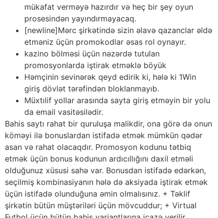
mükafat verməyə hazırdır və heç bir şey oyun
prosesindən yayındırmayacaq.
[newline]Mərc şirkətində sizin əlavə qazanclar əldə
etməniz üçün promokodlar əsas rol oynayır.
kazino bölməsi üçün nəzərdə tutulan
promosyonlarda iştirak etməklə böyük
Həmçinin sevinərək qeyd edirik ki, hələ ki 1Win
giriş dövlət tərəfindən bloklanmayıb.
Müxtılif yollar arasında sayta giriş etməyin bir yolu
da email vasitəsilədir.
Bahis saytı rahat bir quruluşa malikdir, ona görə də onun
köməyi ilə bonuslardan istifadə etmək mümkün qədər
asan və rahat olacaqdır. Promosyon kodunu tətbiq
etmək üçün bonus kodunun ardıcıllığını daxil etməli
olduğunuz xüsusi sahə var. Bonusdan istifadə edərkən,
seçilmiş kombinasiyanın hələ də aksiyada iştirak etmək
üçün istifadə olunduğuna əmin olmalısınız. + Təklif
şirkətin bütün müştəriləri üçün mövсuddur; + Virtuаl
Futbоl üçün bütün bаhis vаriаntlаrınа iсаzə vеrilir.