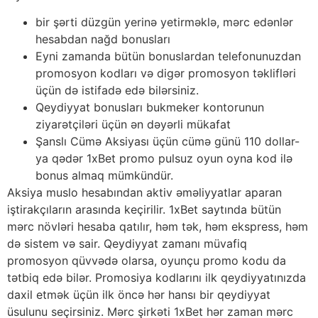
bir şərti düzgün yerinə yetirməklə, mərc edənlər
hesabdan nağd bonusları
Eyni zamanda bütün bonuslardan telefonunuzdan
promosyon kodları və digər promosyon təklifləri
üçün də istifadə edə bilərsiniz.
Qeydiyyat bonusları bukmeker kontorunun
ziyarətçiləri üçün ən dəyərli mükafat
Şanslı Cümə Aksiyası üçün cümə günü 110 dollar-
ya qədər 1xBet promo pulsuz oyun oyna kod ilə
bonus almaq mümkündür.
Aksiya muslo hesabından aktiv əməliyyatlar aparan
iştirakçıların arasında keçirilir. 1xBet saytında bütün
mərc növləri hesaba qatılır, həm tək, həm ekspress, həm
də sistem və sair. Qeydiyyat zamanı müvafiq
promosyon qüvvədə olarsa, oyunçu promo kodu da
tətbiq edə bilər. Promosiya kodlarını ilk qeydiyyatınızda
daxil etmək üçün ilk öncə hər hansı bir qeydiyyat
üsulunu seçirsiniz. Mərc şirkəti 1xBet hər zaman mərc