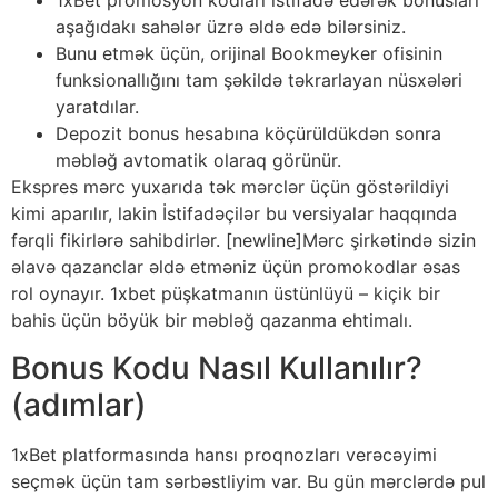
1xBet promosyon kodları istifadə edərək bonusları
aşağıdakı sahələr üzrə əldə edə bilərsiniz.
Bunu etmək üçün, orijinal Bookmeyker ofisinin
funksionallığını tam şəkildə təkrarlayan nüsxələri
yaratdılar.
Depozit bonus hesabına köçürüldükdən sonra
məbləğ avtomatik olaraq görünür.
Ekspres mərc yuxarıda tək mərclər üçün göstərildiyi
kimi aparılır, lakin İstifadəçilər bu versiyalar haqqında
fərqli fikirlərə sahibdirlər. [newline]Mərc şirkətində sizin
əlavə qazanclar əldə etməniz üçün promokodlar əsas
rol oynayır. 1xbet püşkatmanın üstünlüyü – kiçik bir
bahis üçün böyük bir məbləğ qazanma ehtimalı.
Bonus Kodu Nasıl Kullanılır?
(adımlar)
1xBet platformasında hansı proqnozları verəcəyimi
seçmək üçün tam sərbəstliyim var. Bu gün mərclərdə pul