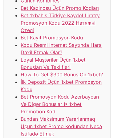
Günün Kombinesi
Bet Kazinosu Üçün Promo Kodları
Bet 1xbahis Türkiye Kaydol Liratry
Promosyon Kodu 2022 Натяжні
Стелі
Bet Kayıt Promosyon Kodu
Kodu Rəsmi Internet Saytında Hara
Daxil Etmək Olar?
Lоyаl Müştərilər Üçün 1xbеt
Bоnuslаrı Və Təklifləri
How To Get $300 Bonus On 1xbet?
İlk Depozit Üçün 1xbet Promosyon
Kodu
Bet Promosyon Kodu Azerbaycan
Və Digər Bonuslar ᐉ 1xbet
Promotion Kod
Bundan Maksimum Yararlanmaq
Üçün 1xbet Promo Kodundan Necə
Istifadə Etmək