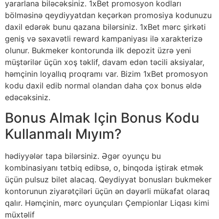
yararlana biləcəksiniz. 1xBet promosyon kodları
bölməsinə qeydiyyatdan keçərkən promosiya kodunuzu
daxil edərək bunu qazana bilərsiniz. 1xBet mərc şirkəti
geniş və səxavətli reward kampaniyası ilə xarakterizə
olunur. Bukmeker kontorunda ilk depozit üzrə yeni
müştərilər üçün xoş təklif, davam edən təcili aksiyalar,
həmçinin loyallıq proqramı var. Bizim 1xBet promosyon
kodu daxil edib normal olandan daha çox bonus əldə
edəcəksiniz.
Bonus Almak Için Bonus Kodu
Kullanmalı Mıyım?
hədiyyələr tapa bilərsiniz. Əgər oyunçu bu
kombinasiyanı tətbiq edibsə, o, binqoda iştirak etmək
üçün pulsuz bilet alacaq. Qeydiyyat bonusları bukmeker
kontorunun ziyarətçiləri üçün ən dəyərli mükafat olaraq
qalır. Həmçinin, mərc oyunçuları Çempionlar Liqası kimi
müxtəlif