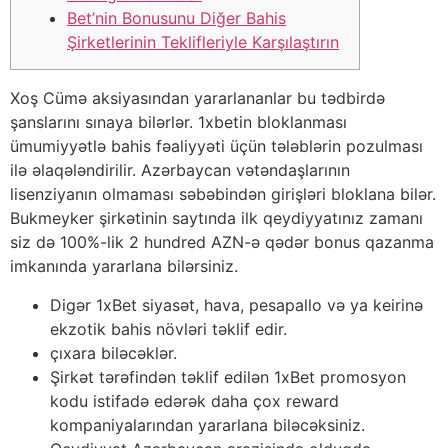
Bet’nin Bonusunu Diğer Bahis
Şirketlerinin Teklifleriyle Karşılaştırın
Xoş Cümə aksiyasından yararlananlar bu tədbirdə
şanslarını sınaya bilərlər. 1xbetin bloklanması
ümumiyyətlə bahis fəaliyyəti üçün tələblərin pozulması
ilə əlaqələndirilir. Azərbaycan vətəndaşlarının
lisenziyanın olmaması səbəbindən girişləri bloklana bilər.
Bukmeyker şirkətinin saytında ilk qeydiyyatınız zamanı
siz də 100%-lik 2 hundred AZN-ə qədər bonus qazanma
imkanında yararlana bilərsiniz.
Digər 1xBet siyasət, hava, pesapallo və ya keirinə
ekzotik bahis növləri təklif edir.
çıxara biləcəklər.
Şirkət tərəfindən təklif edilən 1xBet promosyon
kodu istifadə edərək daha çox reward
kompaniyalarından yararlana biləcəksiniz.