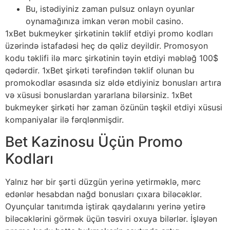
Bu, istədiyiniz zaman pulsuz onlayn oyunlar
oynamağınıza imkan verən mobil casino.
1xBet bukmeyker şirkətinin təklif etdiyi promo kodları
üzərində istafadəsi heç də qəliz deyildir. Promosyon
kodu təklifi ilə mərc şirkətinin təyin etdiyi məbləğ 100$
qədərdir. 1xBet şirkəti tərəfindən təklif olunan bu
promokodlar əsasında siz əldə etdiyiniz bonusları artıra
və xüsusi bonuslardan yararlana bilərsiniz. 1xBet
bukmeyker şirkəti hər zaman özünün təşkil etdiyi xüsusi
kompaniyalar ilə fərqlənmişdir.
Bet Kazinosu Üçün Promo
Kodları
Yalnız hər bir şərti düzgün yerinə yetirməklə, mərc
edənlər hesabdan nağd bonusları çıxara biləcəklər.
Oyunçular tanıtımda iştirak qaydalarını yerinə yetirə
biləcəklərini görmək üçün təsviri oxuya bilərlər. İşləyən