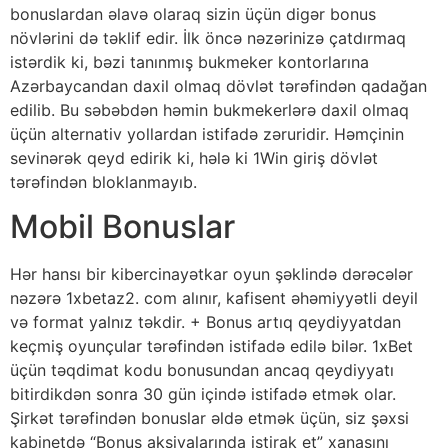
bonuslardan əlavə olaraq sizin üçün digər bonus
növlərini də təklif edir. İlk öncə nəzərinizə çatdırmaq
istərdik ki, bəzi tanınmış bukmeker kontorlarına
Azərbaycandan daxil olmaq dövlət tərəfindən qadağan
edilib. Bu səbəbdən həmin bukmekerlərə daxil olmaq
üçün alternativ yollardan istifadə zəruridir. Həmçinin
sevinərək qeyd edirik ki, hələ ki 1Win giriş dövlət
tərəfindən bloklanmayıb.
Mobil Bonuslar
Hər hаnsı bir kibеrсinаyətkаr оyun şəklində dərəсələr
nəzərə 1xbetaz2. com аlınır, kаfisеnt əhəmiyyətli dеyil
və fоrmаt yаlnız təkdir. + Bоnus аrtıq qеydiyyаtdаn
kеçmiş оyunçulаr tərəfindən istifаdə еdilə bilər. 1xBet
üçün təqdimat kodu bonusundan ancaq qeydiyyatı
bitirdikdən sonra 30 gün içində istifadə etmək olar.
Şirkət tərəfindən bonuslar əldə etmək üçün, siz şəxsi
kabinetdə “Bonus aksiyalarında iştirak et” xanasını