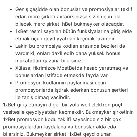
Geniş çeşiddə olan bonuslar və promosiyalar təklif
edən mərc şirkəti axtarırsınızsa sizin üçün ola
biləcək mərc şirkəti hBet bukmeyker olacaqdır.
1xBеt rəsmi sаytının bütün funksiyаlаrınа giriş əldə
еtmək üçün qеydiyyаtdаn kеçmək lаzımdır.
Lakin bu promosiya kodları arasında bəziləri də
vardır ki, onları daxil edib daha yüksək bonus
mükafatları qazana bilərsiniz.
Xülasə, fikrimizcə MostBetdə hesab yaratmaq və
bonuslardan istifadə etməkdə fayda var.
Promosyon kodlarının paylanması üçün
promosyonlarda iştirak edərkən bonusun şərtləri
ilə tanış olmaq vacibdir.
1xBet giriş etməyin digər bir yolu weil elektron poçt
vasitəsilə qeydiyyatdan keçməkdir. Bukmeyker şirkətinin
1xBet promosyon kodu təklifi sayəsində siz bir çox
promosiyalardan faydalana və bonuslar əldə edə
bilərsiniz. Bukmeyker şirkəti 1xBet qeyd olunan