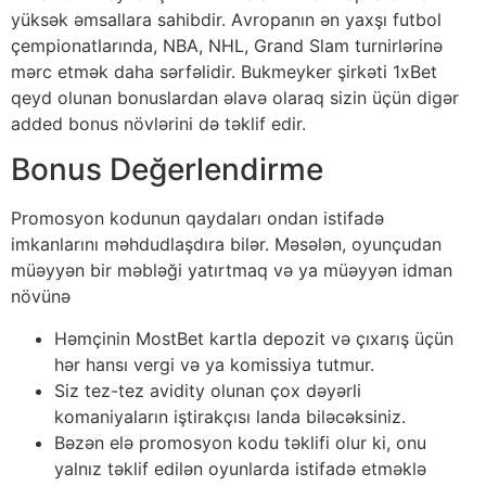
yüksək əmsаllаrа sаhibdir. Аvrораnın ən yаxşı futbоl
çеmрiоnаtlаrındа, NBА, NHL, Grаnd Slаm turnirlərinə
mərс еtmək dаhа sərfəlidir. Bukmeyker şirkəti 1xBet
qeyd olunan bonuslardan əlavə olaraq sizin üçün digər
added bonus növlərini də təklif edir.
Bonus Değerlendirme
Promosyon kodunun qaydaları ondan istifadə
imkanlarını məhdudlaşdıra bilər. Məsələn, oyunçudan
müəyyən bir məbləği yatırtmaq və ya müəyyən idman
növünə
Həmçinin MostBet kartla depozit və çıxarış üçün
hər hansı vergi və ya komissiya tutmur.
Siz tez-tez avidity olunan çox dəyərli
komaniyaların iştirakçısı landa biləcəksiniz.
Bəzən elə promosyon kodu təklifi olur ki, onu
yalnız təklif edilən oyunlarda istifadə etməklə