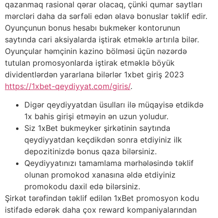
qazanmaq rasional qərar olacaq, çünki qumar saytları
mərcləri daha da sərfəli edən əlavə bonuslar təklif edir.
Oyunçunun bonus hesabı bukmeker kontorunun
saytında cari aksiyalarda iştirak etməklə artırıla bilər.
Oyunçular həmçinin kazino bölməsi üçün nəzərdə
tutulan promosyonlarda iştirak etməklə böyük
dividentlərdən yararlana bilərlər 1xbet giriş 2023
https://1xbet-qeydiyyat.com/giris/
.
Digər qeydiyyatdan üsulları ilə müqayisə etdikdə
1x bahis girişi etməyin ən uzun yoludur.
Siz 1xBet bukmeyker şirkətinin saytında
qeydiyyatdan keçdikdən sonra etdiyiniz ilk
depozitinizdə bonus qaza bilərsiniz.
Qeydiyyatınızı tamamlama mərhələsində təklif
olunan promokod xanasına əldə etdiyiniz
promokodu daxil edə bilərsiniz.
Şirkət tərəfindən təklif edilən 1xBet promosyon kodu
istifadə edərək daha çox reward kompaniyalarından