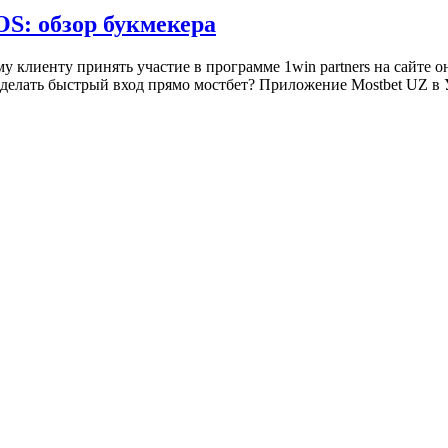
OS: обзор букмекера
у клиенту принять участие в программе 1win partners на сайте о
сделать быстрый вход прямо мостбет? Приложение Mostbet UZ в 