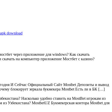
 apk download
мостбет через приложение для windows? Как скачать
 скачать на компьютер приложение Мостбет с казино?
Сегодня И Сейчас Официальный Сайт Mostbet Депозиты и вывод
очему блокирует зеркала букмекера Mostbet Есть ли в БК […]
збекистана? Насколько удобно ставить на MostBet игрокам из
м из Узбекистана? MostbetUZ Букмекерская контора Mostbet для