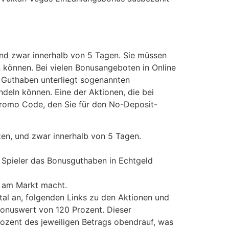
und zwar innerhalb von 5 Tagen. Sie müssen
n können. Bei vielen Bonusangeboten in Online
es Guthaben unterliegt sogenannten
eln können. Eine der Aktionen, die bei
Promo Code, den Sie für den No-Deposit-
en, und zwar innerhalb von 5 Tagen.
 Spieler das Bonusguthaben in Echtgeld
n am Markt macht.
rtal an, folgenden Links zu den Aktionen und
Bonuswert von 120 Prozent. Dieser
rozent des jeweiligen Betrags obendrauf, was