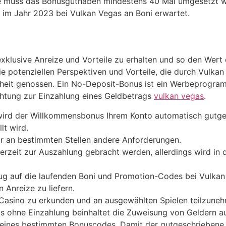
e muss das Bonusguthaben mindestens 40 Mal umgesetzt w
 im Jahr 2023 bei Vulkan Vegas an Boni erwartet.
xklusive Anreize und Vorteile zu erhalten und so den Wert 
die potenziellen Perspektiven und Vorteile, die durch Vulkan
nheit genossen. Ein No-Deposit-Bonus ist ein Werbeprogra
chtung zur Einzahlung eines Geldbetrags
vulkan vegas
.
, wird der Willkommensbonus Ihrem Konto automatisch gutg
lt wird.
ur an bestimmten Stellen andere Anforderungen.
rzeit zur Auszahlung gebracht werden, allerdings wird in 
ug auf die laufenden Boni und Promotion-Codes bei Vulkan
n Anreize zu liefern.
s Casino zu erkunden und an ausgewählten Spielen teilzuneh
us ohne Einzahlung beinhaltet die Zuweisung von Geldern a
 eines bestimmten Bonuscodes. Damit der gutgeschriebene