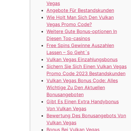
Vegas
Angebote Für Bestandskunden
Wie Holt Man Sich Den Vulkan
Vegas Promo Code?
Weitere Gute Bonus-optionen In
Diesen Top-casinos
Free Spins Gewinne Auszahlen
Lassen – So Geht´s
Vulkan Vegas Einzahlungsbonus
Sichern Sie Sich Einen Vulkan Vegas
Promo Code 2023 Bestandskunden
Vulkan Vegas Bonus Code: Alles
Wichtige Zu Den Aktuellen
Bonusangeboten
Gibt Es Einen Extra Handybonus
Von Vulkan Vegas
Bewertung Des Bonusangebots Von
Vulkan Vegas
Bonus Bei Vulkan Vegas