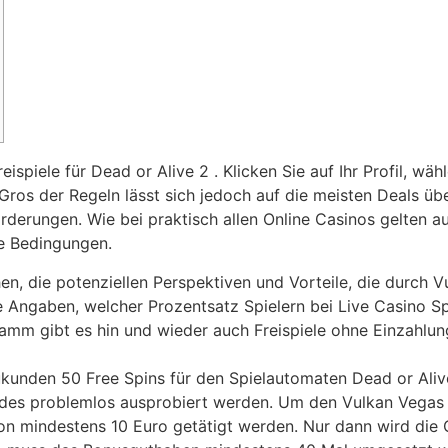
ispiele für Dead or Alive 2 . Klicken Sie auf Ihr Profil, w
Gros der Regeln lässt sich jedoch auf die meisten Deals üb
rderungen. Wie bei praktisch allen Online Casinos gelten 
e Bedingungen.
ehen, die potenziellen Perspektiven und Vorteile, die durch 
 Angaben, welcher Prozentsatz Spielern bei Live Casino Sp
mm gibt es hin und wieder auch Freispiele ohne Einzahlung
kunden 50 Free Spins für den Spielautomaten Dead or Aliv
ldes problemlos ausprobiert werden. Um den Vulkan Vegas
on mindestens 10 Euro getätigt werden. Nur dann wird die 