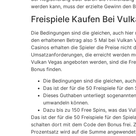
werden kann, muss der erzielte Gewinn den 
Freispiele Kaufen Bei Vul
Die Bedingungen sind die gleichen, auch hie
den erhaltenen Betrag also 5 Mal bei Vulkan 
Casinos erhalten die Spieler die Preise nicht
Umsatzanforderungen, die erreicht werden mü
Vulkan Vegas angeboten werden, sind die Fre
Bonus finden.
Die Bedingungen sind die gleichen, auc
Das ist der für die 50 Freispiele für den
Dieses Guthaben unterliegt sogenannten
umwandeln können.
Dazu bis zu 150 Free Spins, was das Vu
Das ist der für die 50 Freispiele für den Spi
schalten dort mit dem Code den Bonus frei. 
Prozentsatz wird auf die Summe angewendet, d