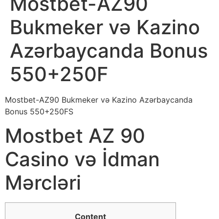
Mostbet-AZ90
Bukmeker və Kazino
Azərbaycanda Bonus
550+250F
Mostbet-AZ90 Bukmeker və Kazino Azərbaycanda
Bonus 550+250FS
Mostbet AZ 90
Casino və İdman
Mərcləri
Content