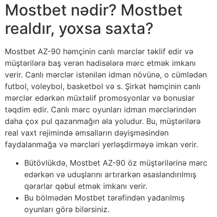
Mostbet nədir? Mostbet
realdır, yoxsa saxta?
Mostbet AZ-90 həmçinin canlı mərclər təklif edir və
müştərilərə baş verən hadisələrə mərc etmək imkanı
verir. Canlı mərclər istənilən idman növünə, o cümlədən
futbol, voleybol, basketbol və s. Şirkət həmçinin canlı
mərclər edərkən müxtəlif promosyonlar və bonuslar
təqdim edir. Canlı mərc oyunları idman mərclərindən
daha çox pul qazanmağın əla yoludur. Bu, müştərilərə
real vaxt rejimində əmsalların dəyişməsindən
faydalanmağa və mərcləri yerləşdirməyə imkan verir.
Bütövlükdə, Mostbet AZ-90 öz müştərilərinə mərc
edərkən və uduşlarını artırarkən əsaslandırılmış
qərarlar qəbul etmək imkanı verir.
Bu bölmədən Mostbet tərəfindən yadarılmış
oyunları görə bilərsiniz.