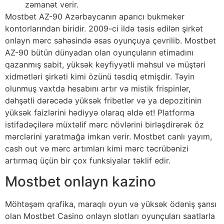
zəmanət verir.
Mostbet AZ-90 Azərbaycanın aparıcı bukmeker
kontorlarından biridir. 2009-ci ildə təsis edilən şirkət
onlayn mərc sahəsində əsas oyunçuya çevrilib. Mostbet
AZ-90 bütün dünyadan olan oyunçuların etimadını
qazanmış sabit, yüksək keyfiyyətli məhsul və müştəri
xidmətləri şirkəti kimi özünü təsdiq etmişdir. Təyin
olunmuş vaxtda hesabını artır və mistik frispinlər,
dəhşətli dərəcədə yüksək fribetlər və ya depozitinin
yüksək faizlərini hədiyyə olaraq əldə et! Platforma
istifadəçilərə müxtəlif mərc növlərini birləşdirərək öz
mərclərini yaratmağa imkan verir. Mostbet canlı yayım,
cash out və mərc artımları kimi mərc təcrübənizi
artırmaq üçün bir çox funksiyalar təklif edir.
Mostbet onlayn kazino
Möhtəşəm qrafika, maraqlı oyun və yüksək ödəniş şansı
olan Mostbet Casino onlayn slotları oyunçuları saatlarla