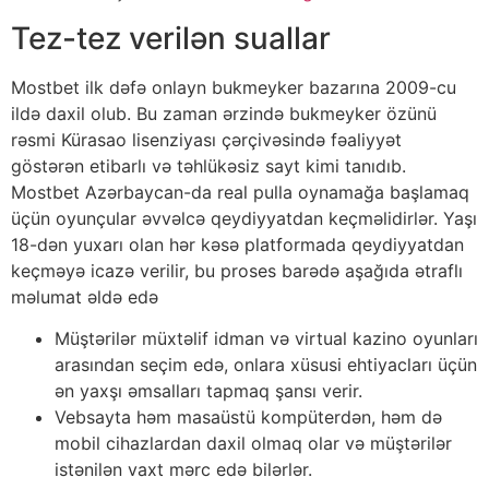
Tez-tez verilən suallar
Mostbet ilk dəfə onlayn bukmeyker bazarına 2009-cu
ildə daxil olub. Bu zaman ərzində bukmeyker özünü
rəsmi Kürasao lisenziyası çərçivəsində fəaliyyət
göstərən etibarlı və təhlükəsiz sayt kimi tanıdıb.
Mostbet Azərbaycan-da real pulla oynamağa başlamaq
üçün oyunçular əvvəlcə qeydiyyatdan keçməlidirlər. Yaşı
18-dən yuxarı olan hər kəsə platformada qeydiyyatdan
keçməyə icazə verilir, bu proses barədə aşağıda ətraflı
məlumat əldə edə
Müştərilər müxtəlif idman və virtual kazino oyunları
arasından seçim edə, onlara xüsusi ehtiyacları üçün
ən yaxşı əmsalları tapmaq şansı verir.
Vebsayta həm masaüstü kompüterdən, həm də
mobil cihazlardan daxil olmaq olar və müştərilər
istənilən vaxt mərc edə bilərlər.