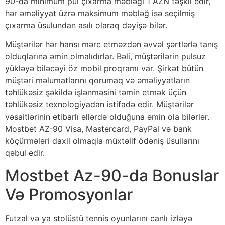
90-da minimum pul çıxarma məbləği 1 AZN təşkil edir,
hər əməliyyat üzrə maksimum məbləğ isə seçilmiş
çıxarma üsulundan asılı olaraq dəyişə bilər.
Müştərilər hər hansı mərc etməzdən əvvəl şərtlərlə tanış
olduqlarına əmin olmalıdırlar. Bəli, müştərilərin pulsuz
yükləyə biləcəyi öz mobil proqramı var. Şirkət bütün
müştəri məlumatlarını qorumaq və əməliyyatların
təhlükəsiz şəkildə işlənməsini təmin etmək üçün
təhlükəsiz texnologiyadan istifadə edir. Müştərilər
vəsaitlərinin etibarlı əllərdə olduğuna əmin ola bilərlər.
Mostbet AZ-90 Visa, Mastercard, PayPal və bank
köçürmələri daxil olmaqla müxtəlif ödəniş üsullarını
qəbul edir.
Mostbet Az-90-da Bonuslar
Və Promosyonlar
Futzal və ya stolüstü tennis oyunlarını canlı izləyə