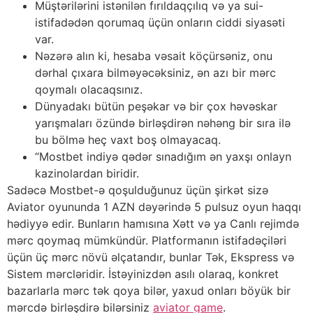
Müştərilərini istənilən fırıldaqçılıq və ya sui-
istifadədən qorumaq üçün onların ciddi siyasəti
var.
Nəzərə alın ki, hesaba vəsait köçürsəniz, onu
dərhal çıxara bilməyəcəksiniz, ən azı bir mərc
qoymalı olacaqsınız.
Dünyadakı bütün peşəkar və bir çox həvəskar
yarışmaları özündə birləşdirən nəhəng bir sıra ilə
bu bölmə heç vaxt boş olmayacaq.
“Mostbet indiyə qədər sınadığım ən yaxşı onlayn
kazinolardan biridir.
Sadəcə Mostbet-ə qoşulduğunuz üçün şirkət sizə
Aviator oyununda 1 AZN dəyərində 5 pulsuz oyun haqqı
hədiyyə edir. Bunların hamısına Xətt və ya Canlı rejimdə
mərc qoymaq mümkündür. Platformanın istifadəçiləri
üçün üç mərc növü əlçatandır, bunlar Tək, Ekspress və
Sistem mərcləridir. İstəyinizdən asılı olaraq, konkret
bazarlarla mərc tək qoya bilər, yaxud onları böyük bir
mərcdə birləşdirə bilərsiniz
aviator game
.