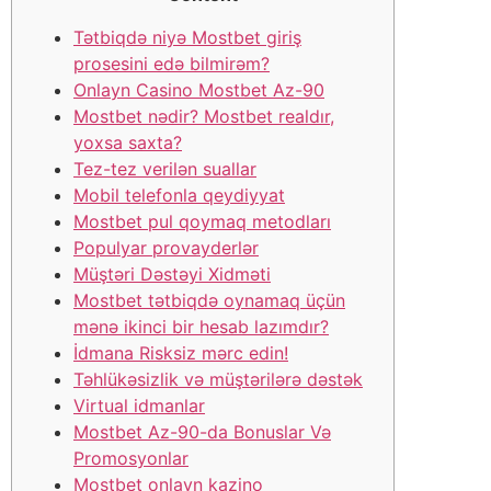
Tətbiqdə niyə Mostbet giriş
prosesini edə bilmirəm?
Onlayn Casino Mostbet Az-90
Mostbet nədir? Mostbet realdır,
yoxsa saxta?
Tez-tez verilən suallar
Mobil telefonla qeydiyyat
Mostbet pul qoymaq metodları
Populyar provayderlər
Müştəri Dəstəyi Xidməti
Mostbet tətbiqdə oynamaq üçün
mənə ikinci bir hesab lazımdır?
İdmana Risksiz mərc edin!
Təhlükəsizlik və müştərilərə dəstək
Virtual idmanlar
Mostbet Az-90-da Bonuslar Və
Promosyonlar
Mostbet onlayn kazino