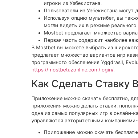
игроки из Узбекистана.
Пользователи из Узбекистана могут 
Используя опцию мультибет, вы такж
могли видеть их в режиме реального
Mostbet предлагает множество вариан
Первая часть содержит наиболее важн
В Mostbet вы можете выбрать из широкого
предлагает множество вариантов игр кази
программного обеспечения Yggdrasil, Evol
https://mostbetuzonline.com/login/
.
Как Сделать Ставку В
Приложение можно скачать бесплатно, для
приложения можно делать ставки, пополнят
одна из самых популярных игр в онлайн-к
управляются авторитетными компаниями-р
Приложение можно скачать бесплатно