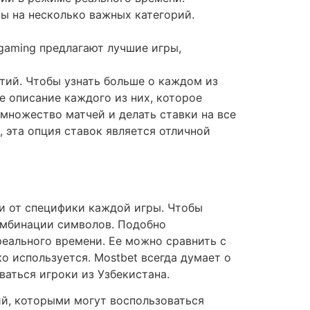
ны на несколько важных категорий.
ogaming предлагают лучшие игры,
тий. Чтобы узнать больше о каждом из
е описание каждого из них, которое
 множество матчей и делать ставки на все
 эта опция ставок является отличной
и от специфики каждой игры. Чтобы
комбинации символов. Подобно
реального времени. Ее можно сравнить с
о используется. Mostbet всегда думает о
ваться игроки из Узбекистана.
ций, которыми могут воспользоваться