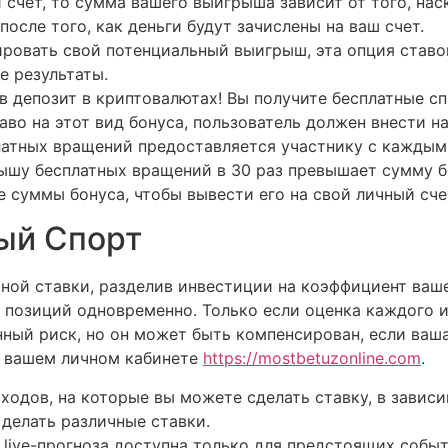
 счет, то сумма вашего выигрыша зависит от того, нас
осле того, как деньги будут зачислены на ваш счет.
ровать свой потенциальный выигрыш, эта опция ставок
е результаты.
 депозит в криптовалютах! Вы получите бесплатные спи
аво на этот вид бонуса, пользователь должен внести на
платных вращений предоставляется участнику с каждым
рышу бесплатных вращений в 30 раз превышает сумму бо
е суммы бонуса, чтобы вывести его на свой личный сче
ый Спорт
ной ставки, разделив инвестиции на коэффициент ваше
 позиций одновременно. Только если оценка каждого и
енный риск, но он может быть компенсирован, если ваш
в вашем личном кабинете
https://mostbetuzonline.com
.
одов, на которые вы можете сделать ставку, в завис
делать различные ставки.
 live-прогноза доступна только для предстоящих собы