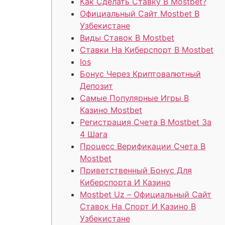
Как Сделать Ставку В Mostbet?
Официальный Сайт Mostbet В
Узбекистане
Виды Ставок В Mostbet
Ставки На Киберспорт В Mostbet
Ios
Бонус Через Криптовалютный
Депозит
Самые Популярные Игры В
Казино Mostbet
Регистрация Счета В Mostbet За
4 Шага
Процесс Верификации Счета В
Mostbet
Приветственный Бонус Для
Киберспорта И Казино
Mostbet Uz – Официальный Сайт
Ставок На Спорт И Казино В
Узбекистане