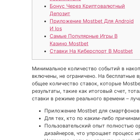
Бонус Через Криптовалютный
Депозит
Приложение Mostbet Для Android
И Ios
Самые Популярные Игры В
Казино Mostbet
Ставки На Киберспорт В Mostbet
Минимальное количество событий в накоп
включены, не ограничено. На бесплатные 
общее количество ставок, которые Mostb
результаты, такие как итоговый счет, тот
ставки в режиме реального времени – луч
Приложение Mostbet для смартфонов д
Для тех, кто по каким-либо причинам
Пользовательский опыт полностью ор
дизайнеров, что упрощает процесс иг