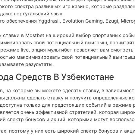
окого спектра различных игр казино, которые разделе
 даже португальский язык.
 обеспечения Yggdrasil, Evolution Gaming, Ezugi, Micr
ь ставки в Mostbet на широкий выбор спортивных собы
птимизировать свой потенциальный выигрыш, прочитайт
 режиме live, опция мультибет позволяет вам смотреть
ностью максимизировать свой потенциальный выигрыш,
казываете результаты.
ода Средств В Узбекистане
, на которые вы можете сделать ставку, в зависимост
, вы должны сделать ставку и получить определенные 
а доступна только для предстоящих событий в режиме 
является очень эффективной стратегией, которая широк
кий спектр бонусов и акций, которыми могут воспользо
тах, поэтому у них есть широкий спектр бонусов и ак