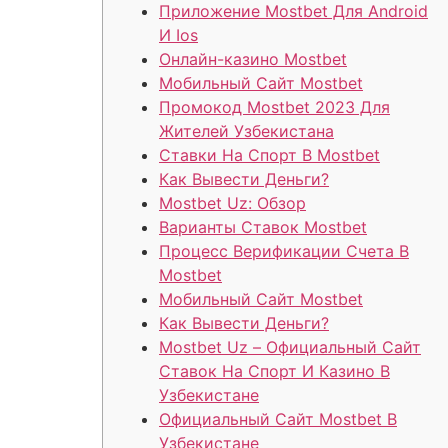
Приложение Mostbet Для Android
И Ios
Онлайн-казино Mostbet
Мобильный Сайт Mostbet
Промокод Mostbet 2023 Для
Жителей Узбекистана
Ставки На Спорт В Mostbet
Как Вывести Деньги?
Mostbet Uz: Обзор
Варианты Ставок Mostbet
Процесс Верификации Счета В
Mostbet
Мобильный Сайт Mostbet
Как Вывести Деньги?
Mostbet Uz – Официальный Сайт
Ставок На Спорт И Казино В
Узбекистане
Официальный Сайт Mostbet В
Узбекистане