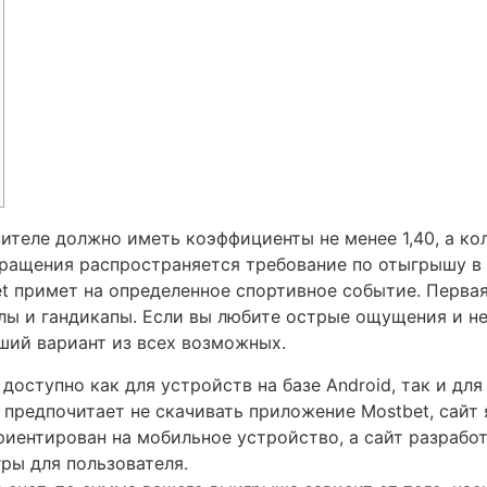
ителе должно иметь коэффициенты не менее 1,40, а ко
вращения распространяется требование по отыгрышу в 
et примет на определенное спортивное событие. Перва
алы и гандикапы. Если вы любите острые ощущения и не
ший вариант из всех возможных.
оступно как для устройств на базе Android, так и для 
 предпочитает не скачивать приложение Mostbet, сайт 
иентирован на мобильное устройство, а сайт разрабо
ры для пользователя.