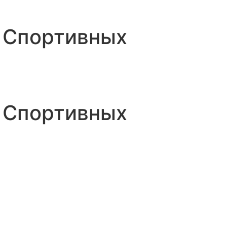
т Спортивных
т Спортивных