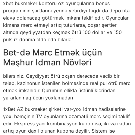
xbet bukmeker kontoru öz oyunçularına bonus
proqramının şərtlərini yerinə yetirdiyi təqdirdə depozitə
əlavə dolanacaq götürmək imkanı təklif edir. Oyunçular
idmana mərc etməyi artıq tuturlarsa, oxşar şərtlər
altında qeydiyyatdan keçmək ötrü 100 dollar və 150 ​​
pulsuz dönmə əldə edə bilərlər.
Bet-də Mərc Etmək üçün
Məşhur Idman Növləri
bilərsiniz. Qeydiyyat ötrü oxşarı dərəcədə vacib bir
tələb, kazinonun istənilən bölməsində real pul ötrü mərc
etmək imkanıdır. Qurumun elliklə üstünlüklərindən
yararlanmaq üçün yoxlamadan
1xBet AZ bukmeker şirkəti var-yox idman hadisələrinə
yox, həmçinin TV oyunlarına əzəmətli mərc seçimi təklif
edir. Ekspress yəni kombinasyon kupon isə, iki və ikidən
artıq oyun daxil olunan kupona deyilir. Sistem isə