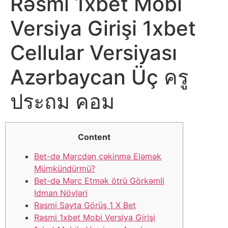
Rəsmi 1xbet Mobi
Versiya Girişi 1xbet
Cellular Versiyası
Azərbaycan Üç ครู
ประถม คอม
Content
Bet-də Mərcdən çəkinmə Eləmək
Mümkündürmü?
Bet-də Mərc Etmək ötrü Görkəmli
Idman Növləri
Rəsmi Sayta Görüş 1 X Bet
Rəsmi 1xbet Mobi Versiya Girişi