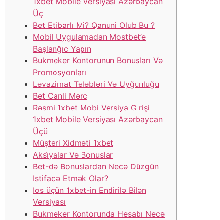
1xbet Mobile Versiyası Azərbaycan
Üç
Bet Etibarlı Mi? Qanuni Olub Bu ?
Mobil Uygulamadan Mostbet’e
Başlanğıc Yapın
Bukmeker Kontorunun Bonusları Və
Promosyonları
Ləvazimat Tələbləri Və Uyğunluğu
Bet Canli Mərc
Rəsmi 1xbet Mobi Versiya Girişi
1xbet Mobile Versiyası Azərbaycan
Üçü
Müştəri Xidməti 1xbet
Aksi̇yalar Və Bonuslar
Bet-də Bonuslardan Necə Düzgün
Istifadə Etmək Olar?
Ios üçün 1xbet-in Endirilə Bilən
Versiyası
Bukmeker Kontorunda Hesabı Necə