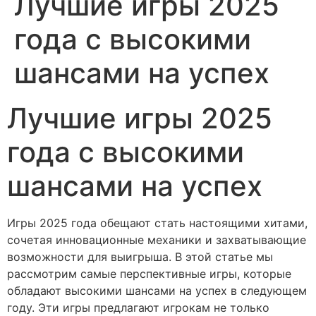
Лучшие игры 2025
года с высокими
шансами на успех
Лучшие игры 2025
года с высокими
шансами на успех
Игры 2025 года обещают стать настоящими хитами,
сочетая инновационные механики и захватывающие
возможности для выигрыша. В этой статье мы
рассмотрим самые перспективные игры, которые
обладают высокими шансами на успех в следующем
году. Эти игры предлагают игрокам не только