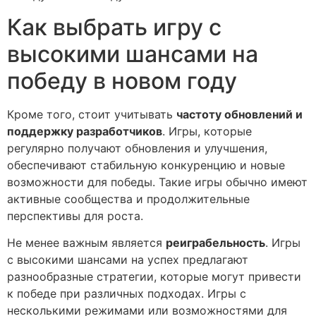
Как выбрать игру с
высокими шансами на
победу в новом году
Кроме того, стоит учитывать
частоту обновлений и
поддержку разработчиков
. Игры, которые
регулярно получают обновления и улучшения,
обеспечивают стабильную конкуренцию и новые
возможности для победы. Такие игры обычно имеют
активные сообщества и продолжительные
перспективы для роста.
Не менее важным является
реиграбельность
. Игры
с высокими шансами на успех предлагают
разнообразные стратегии, которые могут привести
к победе при различных подходах. Игры с
несколькими режимами или возможностями для