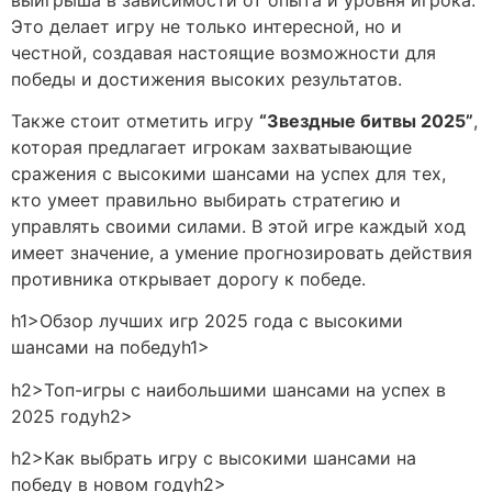
Это делает игру не только интересной, но и
честной, создавая настоящие возможности для
победы и достижения высоких результатов.
Также стоит отметить игру
“Звездные битвы 2025”
,
которая предлагает игрокам захватывающие
сражения с высокими шансами на успех для тех,
кто умеет правильно выбирать стратегию и
управлять своими силами. В этой игре каждый ход
имеет значение, а умение прогнозировать действия
противника открывает дорогу к победе.
h1>Обзор лучших игр 2025 года с высокими
шансами на победуh1>
h2>Топ-игры с наибольшими шансами на успех в
2025 годуh2>
h2>Как выбрать игру с высокими шансами на
победу в новом годуh2>