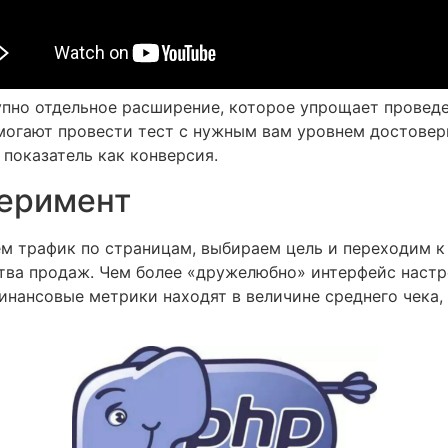
тупно отдельное расширение, которое упрощает провед
могают провести тест с нужным вам уровнем достоверн
показатель как конверсия.
перимент
м трафик по страницам, выбираем цель и переходим к 
тва продаж. Чем более «дружелюбно» интерфейс настро
финансовые метрики находят в величине среднего чека