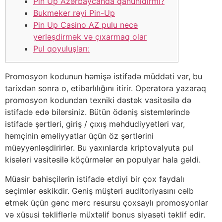
Pin Up Azərbaycanda qanunidirmi?
Bukmeker rəyi Pin-Up
Pin Up Casino AZ pulu necə
yerləşdirmək və çıxarmaq olar
Pul qoyuluşları:
Promosyon kodunun həmişə istifadə müddəti var, bu
tarixdən sonra o, etibarlılığını itirir. Operatora yazaraq
promosyon kodundan texniki dəstək vasitəsilə də
istifadə edə bilərsiniz. Bütün ödəniş sistemlərində
istifadə şərtləri, giriş / çıxış məhdudiyyətləri var,
həmçinin əməliyyatlar üçün öz şərtlərini
müəyyənləşdirirlər. Bu yaxınlarda kriptovalyuta pul
kisələri vasitəsilə köçürmələr ən populyar hala gəldi.
Müasir bahisçilərin istifadə etdiyi bir çox faydalı
seçimlər əskikdir. Geniş müştəri auditoriyasını cəlb
etmək üçün gənc mərc resursu çoxsaylı promosyonlar
və xüsusi təkliflərlə müxtəlif bonus siyasəti təklif edir.