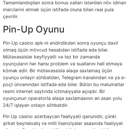
Tamamlandıqdan sonra bonus xalları istənilən növ idman
mərclərini etmək üçün istifadə oluna bilən real pula
çevrilir.
Pin-Up Oyunu
Pin-Up casino apk-ni endirdikdən sonra oyunçu daxil
olmaq üçün mövcud hesabdan istifadə edə bilər.
Mütəxəssislər keyfiyyətli və tez bir zamanda
oyunçuların hər hansı problem və suallarını həll etməyə
kömək edir. Bir mütəxəssislə əlaqə saxlamaq üçün
oyunçu onlayn söhbətdən, Telegram kanalından və ya e-
poçt ünvanından istifadə edə bilər. Bütün bu məlumatlar
rəsmi internet saytında ictimaiyyətə açıqdır. Bir
oyunçunun operatorla əlaqə saxlamasının ən asan yolu
24/7 işləyən onlayn söhbətdir.
Pin Up casino azerbaycan fəaliyyəti qanunidir, çünki
şirkət beynəlxalq və milli lisenziyalar əsasında fəaliyyət