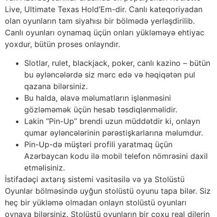
Live, Ultimate Texas Hold’Em-dir. Canlı kateqoriyadan
olan oyunların tam siyahısı bir bölmədə yerləşdirilib.
Canlı oyunları oynamaq üçün onları yükləməyə ehtiyac
yoxdur, bütün proses onlayndır.
Slotlar, rulet, blackjack, poker, canlı kazino – bütün
bu əyləncələrdə siz mərc edə və həqiqətən pul
qazana bilərsiniz.
Bu halda, əlavə məlumatların işlənməsini
gözləməmək üçün hesab təsdiqlənməlidir.
Lakin “Pin-Up” brendi uzun müddətdir ki, onlayn
qumar əyləncələrinin pərəstişkarlarına məlumdur.
Pin-Up-də müştəri profili yaratmaq üçün
Azərbaycan kodu ilə mobil telefon nömrəsini daxil
etməlisiniz.
İstifadəçi axtarış sistemi vasitəsilə və ya Stolüstü
Oyunlar bölməsində uyğun stolüstü oyunu tapa bilər. Siz
heç bir yükləmə olmadan onlayn stolüstü oyunları
oynaya bilərsiniz. Stolüstü oyunların bir çoxu real dilerin