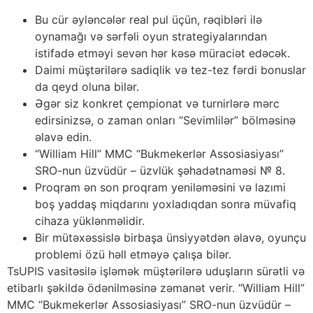
Bu cür əyləncələr real pul üçün, rəqibləri ilə
oynamağı və sərfəli oyun strategiyalarından
istifadə etməyi sevən hər kəsə müraciət edəcək.
Daimi müştərilərə sadiqlik və tez-tez fərdi bonuslar
da qeyd oluna bilər.
Əgər siz konkret çempionat və turnirlərə mərc
edirsinizsə, o zaman onları “Sevimlilər” bölməsinə
əlavə edin.
“William Hill” MMC “Bukmekerlər Assosiasiyası”
SRO-nun üzvüdür – üzvlük şəhadətnaməsi № 8.
Proqram ən son proqram yeniləməsini və lazımi
boş yaddaş miqdarını yoxladıqdan sonra müvafiq
cihaza yüklənməlidir.
Bir mütəxəssislə birbaşa ünsiyyətdən əlavə, oyunçu
problemi özü həll etməyə çalışa bilər.
TsUPIS vasitəsilə işləmək müştərilərə uduşların sürətli və
etibarlı şəkildə ödənilməsinə zəmanət verir. “William Hill”
MMC “Bukmekerlər Assosiasiyası” SRO-nun üzvüdür –