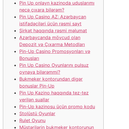
Pin Up onlayn kazinoda uduşlarımı
necə çıxara bilərəm?
Pin Up Casino AZ: Azərbaycan
istifadəçiləri üçün rəsmi sayt
Şirkət haqqında rəsmi məlumat
Azərbaycanda mövcud olan
Depozit və Çıxarma Metodları
Pin-Up Casino Promosyonları və
Bonusları
Pin Up Casino Oyunlarını pulsuz
oynaya bilərəmmi?
Bukmeker kontorundan digər
bonuslar Pin-Up
Pin Up Kazino haqqında tez-tez
verilən suallar
Pin-Up kazinosu üçün promo kodu
Stolüstü Oyunlar
Rulet Oyunu
Müştərilərin bukmeker kontorunun