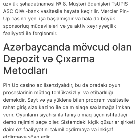
üzvlük şəhadətnaməsi № 8. Müştəri ödənişləri TsUPIS
ASC QIWI-bank vasitəsilə həyata keçirilir. Mərclər Pin-
Up casino yeni işə başlamışdır və hələ də böyük
sponsorluq müqavilələri və ya aktiv xeyriyyəçilik
fəaliyyəti ilə fərqlənmir.
Azərbaycanda mövcud olan
Depozit və Çıxarma
Metodları
Pin Up casino az lisenziyalıdır, bu da oradakı oyun
proseslərinin mütləq təhlükəsizliyi və etibarlılığı
deməkdir. Sayt və ya yüklənə bilən proqram vasitəsilə
rahat giriş sizə kazino ilə daim əlaqə saxlamağa imkan
verir. Oyunların siyahısı ilə tanış olmaq üçün istifadəçi
demo rejimini seçə bilər. Sistemdəki kiçik qüsurlar şirkəti
daim öz fəaliyyətini təkmilləşdirməyə və inkişaf
etdirməyə sövq edir.