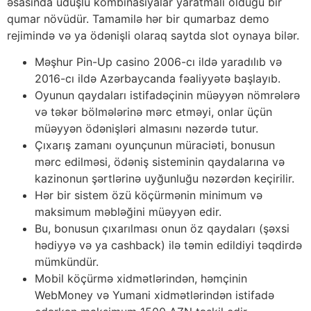
əsasında uduşlu kombinasiyalar yaratmalı olduğu bir
qumar növüdür. Tamamilə hər bir qumarbaz demo
rejimində və ya ödənişli olaraq saytda slot oynaya bilər.
Məşhur Pin-Up casino 2006-cı ildə yaradılıb və
2016-cı ildə Azərbaycanda fəaliyyətə başlayıb.
Oyunun qaydaları istifadəçinin müəyyən nömrələrə
və təkər bölmələrinə mərc etməyi, onlar üçün
müəyyən ödənişləri almasını nəzərdə tutur.
Çıxarış zamanı oyunçunun müraciəti, bonusun
mərc edilməsi, ödəniş sisteminin qaydalarına və
kazinonun şərtlərinə uyğunluğu nəzərdən keçirilir.
Hər bir sistem özü köçürmənin minimum və
maksimum məbləğini müəyyən edir.
Bu, bonusun çıxarılması onun öz qaydaları (şəxsi
hədiyyə və ya cashback) ilə təmin edildiyi təqdirdə
mümkündür.
Mobil köçürmə xidmətlərindən, həmçinin
WebMoney və Yumani xidmətlərindən istifadə