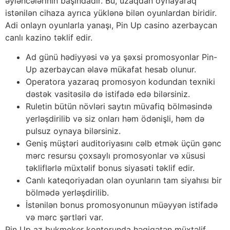
əyləncələrinin başındadır. Bu, uzaqdan oynayaraq
istənilən cihaza ayrıca yüklənə bilən oyunlardan biridir.
Adi onlayn oyunlarla yanaşı, Pin Up casino azerbaycan
canlı kazino təklif edir.
Ad günü hədiyyəsi və ya şəxsi promosyonlar Pin-
Up azerbaycan əlavə mükafat hesab olunur.
Operatora yazaraq promosyon kodundan texniki
dəstək vasitəsilə də istifadə edə bilərsiniz.
Ruletin bütün növləri saytın müvafiq bölməsində
yerləşdirilib və siz onları həm ödənişli, həm də
pulsuz oynaya bilərsiniz.
Geniş müştəri auditoriyasını cəlb etmək üçün gənc
mərc resursu çoxsaylı promosyonlar və xüsusi
təkliflərlə müxtəlif bonus siyasəti təklif edir.
Canlı kateqoriyadan olan oyunların tam siyahısı bir
bölmədə yerləşdirilib.
İstənilən bonus promosyonunun müəyyən istifadə
və mərc şərtləri var.
Pin Up az bukmeker kontorunda həqiqətən müxtəlif