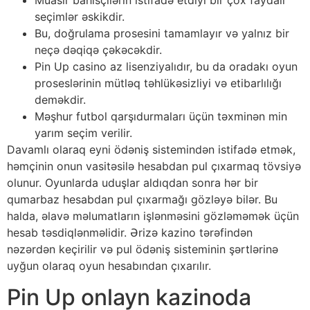
Müasir bahisçilərin istifadə etdiyi bir çox faydalı
seçimlər əskikdir.
Bu, doğrulama prosesini tamamlayır və yalnız bir
neçə dəqiqə çəkəcəkdir.
Pin Up casino az lisenziyalıdır, bu da oradakı oyun
proseslərinin mütləq təhlükəsizliyi və etibarlılığı
deməkdir.
Məşhur futbol qarşıdurmaları üçün təxminən min
yarım seçim verilir.
Davamlı olaraq eyni ödəniş sistemindən istifadə etmək,
həmçinin onun vasitəsilə hesabdan pul çıxarmaq tövsiyə
olunur. Oyunlarda uduşlar aldıqdan sonra hər bir
qumarbaz hesabdan pul çıxarmağı gözləyə bilər. Bu
halda, əlavə məlumatların işlənməsini gözləməmək üçün
hesab təsdiqlənməlidir. Ərizə kazino tərəfindən
nəzərdən keçirilir və pul ödəniş sisteminin şərtlərinə
uyğun olaraq oyun hesabından çıxarılır.
Pin Up onlayn kazinoda