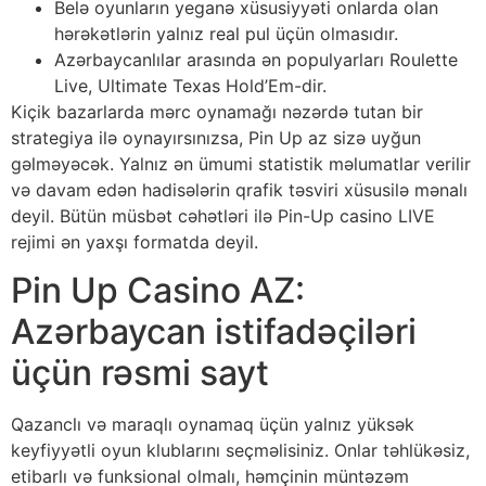
Belə oyunların yeganə xüsusiyyəti onlarda olan
hərəkətlərin yalnız real pul üçün olmasıdır.
Azərbaycanlılar arasında ən populyarları Roulette
Live, Ultimate Texas Hold’Em-dir.
Kiçik bazarlarda mərc oynamağı nəzərdə tutan bir
strategiya ilə oynayırsınızsa, Pin Up az sizə uyğun
gəlməyəcək. Yalnız ən ümumi statistik məlumatlar verilir
və davam edən hadisələrin qrafik təsviri xüsusilə mənalı
deyil. Bütün müsbət cəhətləri ilə Pin-Up casino LIVE
rejimi ən yaxşı formatda deyil.
Pin Up Casino AZ:
Azərbaycan istifadəçiləri
üçün rəsmi sayt
Qazanclı və maraqlı oynamaq üçün yalnız yüksək
keyfiyyətli oyun klublarını seçməlisiniz. Onlar təhlükəsiz,
etibarlı və funksional olmalı, həmçinin müntəzəm