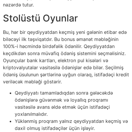
nəzərdə tutur.
Stolüstü Oyunlar
Bu, hər bir qeydiyyatdan keçmiş yeni gələnin etibar edə
biləcəyi ilk təşviqatdır. Bu bonus əmanət məbləğinin
100%-i həcmində birdəfəlik ödənilir. Qeydiyyatdan
keçdikdən sonra müvafiq ödəniş sistemini seçməlisiniz.
Oyunçular bank kartları, elektron pul kisələri və
kriptovalyutalar vasitəsilə ödənişlər edə bilər. Seçilmiş
ödəniş üsulunun şərtlərinə uyğun olaraq, istifadəçi kredit
veriləcək məbləği göstərir.
Qeydiyyatı tamamladıqdan sonra gələcəkdə
ödənişlərə güvənmək və loyallıq proqramı
vasitəsilə avans əldə etmək üçün istifadəçi
yoxlanılmalıdır.
Yüklənmiş proqram yalnız qeydiyyatdan keçmiş və
daxil olmuş istifadəçilər üçün işləyir.