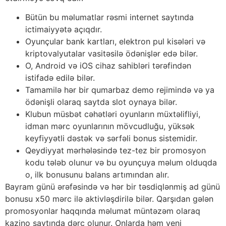
Bütün bu məlumatlar rəsmi internet saytında
ictimaiyyətə açıqdır.
Oyunçular bank kartları, elektron pul kisələri və
kriptovalyutalar vasitəsilə ödənişlər edə bilər.
O, Android və iOS cihaz sahibləri tərəfindən
istifadə edilə bilər.
Tamamilə hər bir qumarbaz demo rejimində və ya
ödənişli olaraq saytda slot oynaya bilər.
Klubun müsbət cəhətləri oyunların müxtəlifliyi,
idman mərc oyunlarının mövcudluğu, yüksək
keyfiyyətli dəstək və sərfəli bonus sistemidir.
Qeydiyyat mərhələsində tez-tez bir promosyon
kodu tələb olunur və bu oyunçuya məlum olduqda
o, ilk bonusunu balans artımından alır.
Bayram günü ərəfəsində və hər bir təsdiqlənmiş ad günü
bonusu x50 mərc ilə aktivləşdirilə bilər. Qarşıdan gələn
promosyonlar haqqında məlumat müntəzəm olaraq
kazino saytında dərc olunur. Onlarda həm yeni