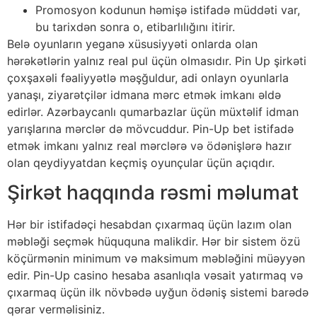
Promosyon kodunun həmişə istifadə müddəti var,
bu tarixdən sonra o, etibarlılığını itirir.
Belə oyunların yeganə xüsusiyyəti onlarda olan
hərəkətlərin yalnız real pul üçün olmasıdır. Pin Up şirkəti
çoxşaxəli fəaliyyətlə məşğuldur, adi onlayn oyunlarla
yanaşı, ziyarətçilər idmana mərc etmək imkanı əldə
edirlər. Azərbaycanlı qumarbazlar üçün müxtəlif idman
yarışlarına mərclər də mövcuddur. Pin-Up bet istifadə
etmək imkanı yalnız real mərclərə və ödənişlərə hazır
olan qeydiyyatdan keçmiş oyunçular üçün açıqdır.
Şirkət haqqında rəsmi məlumat
Hər bir istifadəçi hesabdan çıxarmaq üçün lazım olan
məbləği seçmək hüququna malikdir. Hər bir sistem özü
köçürmənin minimum və maksimum məbləğini müəyyən
edir. Pin-Up casino hesaba asanlıqla vəsait yatırmaq və
çıxarmaq üçün ilk növbədə uyğun ödəniş sistemi barədə
qərar verməlisiniz.