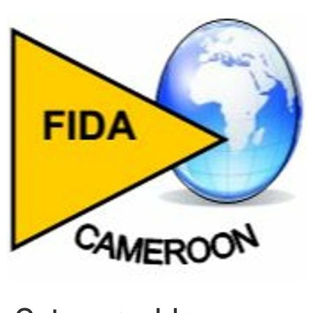
Skip
to
content