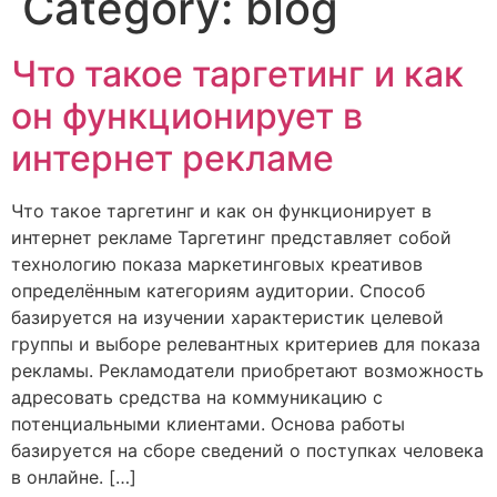
Category:
blog
Что такое таргетинг и как
он функционирует в
интернет рекламе
Что такое таргетинг и как он функционирует в
интернет рекламе Таргетинг представляет собой
технологию показа маркетинговых креативов
определённым категориям аудитории. Способ
базируется на изучении характеристик целевой
группы и выборе релевантных критериев для показа
рекламы. Рекламодатели приобретают возможность
адресовать средства на коммуникацию с
потенциальными клиентами. Основа работы
базируется на сборе сведений о поступках человека
в онлайне. […]