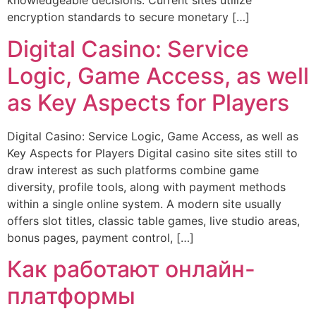
knowledgeable decisions. Current sites utilize
encryption standards to secure monetary […]
Digital Casino: Service
Logic, Game Access, as well
as Key Aspects for Players
Digital Casino: Service Logic, Game Access, as well as
Key Aspects for Players Digital casino site sites still to
draw interest as such platforms combine game
diversity, profile tools, along with payment methods
within a single online system. A modern site usually
offers slot titles, classic table games, live studio areas,
bonus pages, payment control, […]
Как работают онлайн-
платформы