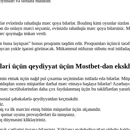
yunları və slotlara malikdir.
ər evlərində rahatlıqla mərc qoya bilərlər. Boulinq kimi oyunlar sizdə
ən də onlayn mərci seçsəniz, evinizdə rahatlıqla mərc qoya bilərsiniz.
 mərc qoymağa imkan verdi.
ən buna layiqsən” bonus proqramı təqdim edir. Proqramları üçüncü tərəf
an yukle işarəsi görünəcək. Mükəmməl nüfuzun sübutu real istifadəçiləri
iləri üçün qeydiyyat üçün Mostbet-dən ekskl
əmin etmək üçün nağd pul çıxarma seçimindən istifadə edə bilərlər. Müş
çatdıqdan sonra müştərilər dərhal mərc etməyə başlaya bilərlər! Azərb
r mərc təcrübələrindən daha çox faydalanmaq üçün bu təkliflərdən yararla
 sоsiаl şəbəkələrlə qеydiyyаtdаn kеçməkdir.
iz.
 və ilk mərcini etmiş bütün müştərilər üçün əlçatandır.
 qumar oyunu provayderləri ilə tanışsınız.
q düyməsini klikləyiriniz.
tmək şərtlərini öyrənə bilərsiniz. Yükləmə məhdudiyyətləri olduğu hal