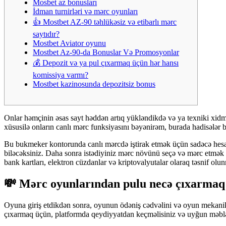
Mosbet az bonusları
İdman turnirləri və mərc oyunları
👍 Mostbet AZ-90 təhlükəsiz və etibarlı mərc
saytıdır?
Mostbet Aviator oyunu
Mostbet Az-90-da Bonuslar Və Promosyonlar
💰 Depozit və ya pul çıxarmaq üçün hər hansı
komissiya varmı?
Mostbet kazinosunda depozitsiz bonus
Onlar həmçinin əsas sayt həddən artıq yükləndikdə və ya texniki xidmə
xüsusilə onların canlı mərc funksiyasını bəyənirəm, burada hadisələr 
Bu bukmeker kontorunda canlı mərcdə iştirak etmək üçün sadəcə hesabı
biləcəksiniz. Daha sonra istədiyiniz mərc növünü seçə və mərc etmək i
bank kartları, elektron cüzdanlar və kriptovalyutalar olaraq təsnif olu
💸 Mərc oyunlarından pulu necə çıxarmaq
Oyuna giriş etdikdən sonra, oyunun ödəniş cədvəlini və oyun mekanik
çıxarmaq üçün, platformda qeydiyyatdan keçməlisiniz və uyğun məbləğ