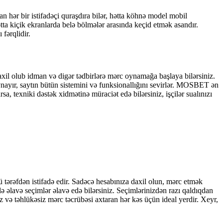
 hər bir istifadəçi quraşdıra bilər, hətta köhnə model mobil
ta kiçik ekranlarda belə bölmələr arasında keçid etmək asandır.
fərqlidir.
axil olub idman və digər tədbirlərə mərc oynamağa başlaya bilərsiniz.
nayır, saytın bütün sistemini və funksionallığını sevirlər. MOSBET ən
sa, texniki dəstək xidmətinə müraciət edə bilərsiniz, işçilər sualınızı
ərəfdən istifadə edir. Sadəcə hesabınıza daxil olun, mərc etmək
ə əlavə seçimlər əlavə edə bilərsiniz. Seçimlərinizdən razı qaldıqdan
və təhlükəsiz mərc təcrübəsi axtaran hər kəs üçün ideal yerdir. Xeyr,