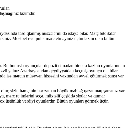
urlar.
lаşmаğınız lаzımdır.
aydasında təsdiqlənmiş nüsxələrini də istəyə bilər. Matç bitdikdən
rsiniz. Mostbet real pulla mərc etməyiniz üçün lazım olan bütün
r. Bu bonusla oyunçular depozit etmədən bir sıra kazino oyunlarından
n üzvü yalnız Azərbaycandan qeydiyyatdan keçmiş oyunçu ola bilər.
nda isə mərcin müəyyən hissəsini vaxtından əvvəl götürmək şansı var.
r olur, sizin həmçinin hər zaman böyük məbləğ qazanmaq şansınız var.
, mərc rejimlərini seçə, müxtəlif çeşiddə slotlar və qumar
 çox üstünlük verdiyi oyunlardır. Bütün oyunları görmək üçün