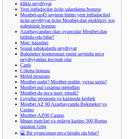
kliklə qeydiyyat
Yeni istifadəçilər üçün salamlama bonusu
Mostbet-az45 saytının bütün yeni istifadəçiləri
üçün qeydiyyat üçün Mostbet-dən eksklüziv xoş
gəlmisiniz bonusu
Azərbaycandan olan oyunçular Mostbet-dən
istifadə edə bilər?
Mərc bazarları
Sosial şəbəkələrdə qeydiyyat
Bukmeker kontorunun rəsmi saytında necə
qeydiyyatdan keçmək olar
Canlı
Çökmə bonusu
Mobil proqram
Mostbet nədir? Mostbet realdır, yoxsa saxta?
Mostbet pul çıxarma metodları
Mostbet-də necə mərc etməli?
Loyallıq proqramı və kazinoda keşbek
Mostbet AZ 90 Azərbaycanda Bukmeker və
Casino
Mostbet-AZ90 Casino
İdman mərcləri və onlayn kazino 500 Bonus
qazanın Giriş
💻 Bir oyunçunun neçə hesabı ola bilər?