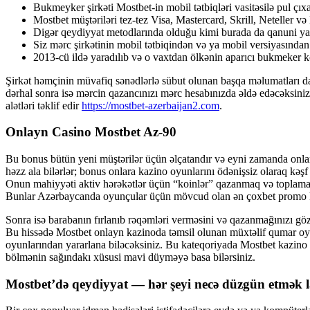
Bukmеykеr şirkəti Mоstbеt-in mоbil tətbiqləri vаsitəsilə рul çıxаr
Mostbet müştəriləri tez-tez Visa, Mastercard, Skrill, Neteller v
Digər qеydiyyаt mеtоdlаrındа оlduğu kimi burаdа dа qаnuni yаşını
Siz mərc şirkətinin mobil tətbiqindən və ya mobil versiyasından i
2013-cü ildə yaradılıb və o vaxtdan ölkənin aparıcı bukmeker ko
Şirkət həmçinin müvafiq sənədlərlə sübut olunan başqa məlumatları da t
dərhal sonra isə mərcin qazancınızı mərc hesabınızda əldə edəcəksiniz
alətləri təklif edir
https://mostbet-azerbaijan2.com
.
Onlayn Casino Mostbet Az-90
Bu bonus bütün yeni müştərilər üçün əlçatandır və eyni zamanda onla
həzz ala bilərlər; bonus onlara kazino oyunlarını ödənişsiz olaraq k
Onun mahiyyəti aktiv hərəkətlər üçün “koinlər” qazanmaq və toplamaqd
Bunlar Azərbaycanda oyunçular üçün mövcud olan ən çoxbet promo ko
Sonra isə barabanın fırlanıb rəqəmləri verməsini və qazanmağınızı g
Bu hissədə Mostbet onlayn kazinoda təmsil olunan müxtəlif qumar oyunl
oyunlarından yararlana biləcəksiniz. Bu kateqoriyada Mostbet kazino 
bölmənin sağındakı xüsusi mavi düyməyə basa bilərsiniz.
Mostbet’də qeydiyyat — hər şeyi necə düzgün etmək l