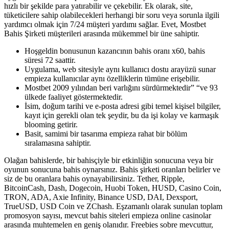
hızlı bir şekilde para yatırabilir ve çekebilir. Ek olarak, site,
tüketicilere sahip olabilecekleri herhangi bir soru veya sorunla ilgili
yardımcı olmak için 7/24 müşteri yardımı sağlar. Evet, Mostbet
Bahis Şirketi müşterileri arasında mükemmel bir üne sahiptir.
Hoşgeldin bonusunun kazancının bahis oranı x60, bahis
süresi 72 saattir.
Uygulama, web sitesiyle aynı kullanıcı dostu arayüzü sunar
empieza kullanıcılar aynı özelliklerin tümüne erişebilir.
Mostbet 2009 yılından beri varlığını sürdürmektedir” “ve 93
ülkede faaliyet göstermektedir.
İsim, doğum tarihi ve e-posta adresi gibi temel kişisel bilgiler,
kayıt için gerekli olan tek şeydir, bu da işi kolay ve karmaşık
blooming getirir.
Basit, samimi bir tasarıma empieza rahat bir bölüm
sıralamasına sahiptir.
Olağan bahislerde, bir bahisçiyle bir etkinliğin sonucuna veya bir
oyunun sonucuna bahis oynarsınız. Bahis şirketi oranları belirler ve
siz de bu oranlara bahis oynayabilirsiniz. Tether, Ripple,
BitcoinCash, Dash, Dogecoin, Huobi Token, HUSD, Casino Coin,
TRON, ADA, Axie Infinity, Binance USD, DAI, Dexsport,
TrueUSD, USD Coin ve ZChash. Eşzamanlı olarak sunulan toplam
promosyon sayısı, mevcut bahis siteleri empieza online casinolar
arasında muhtemelen en geniş olanıdır. Freebies sobre mevcuttur,