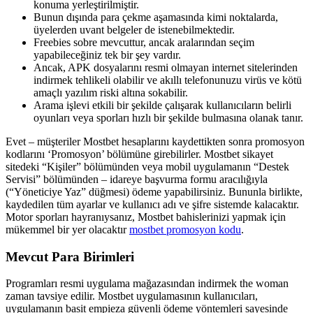
konuma yerleştirilmiştir.
Bunun dışında para çekme aşamasında kimi noktalarda,
üyelerden uvant belgeler de istenebilmektedir.
Freebies sobre mevcuttur, ancak aralarından seçim
yapabileceğiniz tek bir şey vardır.
Ancak, APK dosyalarını resmi olmayan internet sitelerinden
indirmek tehlikeli olabilir ve akıllı telefonunuzu virüs ve kötü
amaçlı yazılım riski altına sokabilir.
Arama işlevi etkili bir şekilde çalışarak kullanıcıların belirli
oyunları veya sporları hızlı bir şekilde bulmasına olanak tanır.
Evet – müşteriler Mostbet hesaplarını kaydettikten sonra promosyon
kodlarını ‘Promosyon’ bölümüne girebilirler. Mostbet sikayet
sitedeki “Kişiler” bölümünden veya mobil uygulamanın “Destek
Servisi” bölümünden – idareye başvurma formu aracılığıyla
(“Yöneticiye Yaz” düğmesi) ödeme yapabilirsiniz. Bununla birlikte,
kaydedilen tüm ayarlar ve kullanıcı adı ve şifre sistemde kalacaktır.
Motor sporları hayranıysanız, Mostbet bahislerinizi yapmak için
mükemmel bir yer olacaktır
mostbet promosyon kodu
.
Mevcut Para Birimleri
Programları resmi uygulama mağazasından indirmek the woman
zaman tavsiye edilir. Mostbet uygulamasının kullanıcıları,
uygulamanın basit empieza güvenli ödeme yöntemleri sayesinde