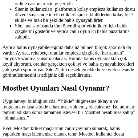
online casinolar için geçerlidir.
Sitenin kullanıcıları, platformun kolay empieza kullanıcı dostu
düzeni sayesinde tercih ettikleri spor etkinliklerine kolay bir ?
ekilde ve hızlı bir şekilde bahis oynayabilirler.
Site, ana sayfasında tüm önemli spor etkinlikleri için bahis
çizgilerini gösterir ve ayrıca canlı oyun içi bahis pazarlarına
sahiptir.
Ayrıca bahis oynayabileceğiniz daha az bilinen birçok spor dalı da
vardır. Ayrıca, rekabetçi oranlar empieza çizgilerle, her zaman”
“büyük kazanma şansınız olacak. Burada bahis oynamaktan çok
keyif alıyorum, oranlar gerçekten çok iyi ve bahis oynayabilecekleri
çok çeşitli sporlar var. Site 25 dili desteklemektedir ve web sitesinde
görüntülenmesini istediğiniz dili seçebilirsiniz.
Mostbet Oyunları Nasıl Oynanır?
Uygulamayı bulduğunuzda, “Yükle” düğmesine tıklayın ve
uygulamayı kısa sürede cihazınıza yüklemiş olacaksınız. Bu adımları
tamamladıktan sonra tamamen işlevsel bir Mostbet hesabınıza sahip”
“olmalısınız.”
Evet, Mostbet kriket maçlarının canlı yayınını sunarak, bahis
yaparken maçı izlemenize olanak tanır. Mostbet kullanıcı dostu