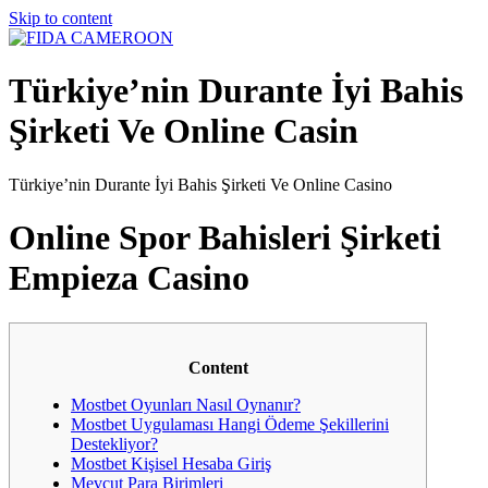
Skip to content
Türkiye’nin Durante İyi Bahis
Şirketi Ve Online Casin
Türkiye’nin Durante İyi Bahis Şirketi Ve Online Casino
Online Spor Bahisleri Şirketi
Empieza Casino
Content
Mostbet Oyunları Nasıl Oynanır?
Mostbet Uygulaması Hangi Ödeme Şekillerini
Destekliyor?
Mostbet Kişisel Hesaba Giriş
Mevcut Para Birimleri