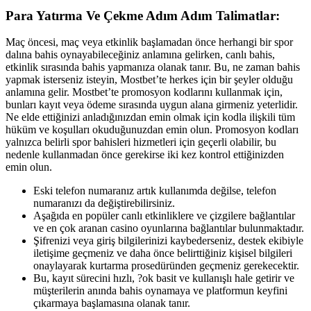
Para Yatırma Ve Çekme Adım Adım Talimatlar:
Maç öncesi, maç veya etkinlik başlamadan önce herhangi bir spor
dalına bahis oynayabileceğiniz anlamına gelirken, canlı bahis,
etkinlik sırasında bahis yapmanıza olanak tanır. Bu, ne zaman bahis
yapmak isterseniz isteyin, Mostbet’te herkes için bir şeyler olduğu
anlamına gelir. Mostbet’te promosyon kodlarını kullanmak için,
bunları kayıt veya ödeme sırasında uygun alana girmeniz yeterlidir.
Ne elde ettiğinizi anladığınızdan emin olmak için kodla ilişkili tüm
hüküm ve koşulları okuduğunuzdan emin olun. Promosyon kodları
yalnızca belirli spor bahisleri hizmetleri için geçerli olabilir, bu
nedenle kullanmadan önce gerekirse iki kez kontrol ettiğinizden
emin olun.
Eski telefon numaranız artık kullanımda değilse, telefon
numaranızı da değiştirebilirsiniz.
Aşağıda en popüler canlı etkinliklere ve çizgilere bağlantılar
ve en çok aranan casino oyunlarına bağlantılar bulunmaktadır.
Şifrenizi veya giriş bilgilerinizi kaybederseniz, destek ekibiyle
iletişime geçmeniz ve daha önce belirttiğiniz kişisel bilgileri
onaylayarak kurtarma prosedüründen geçmeniz gerekecektir.
Bu, kayıt sürecini hızlı, ?ok basit ve kullanışlı hale getirir ve
müşterilerin anında bahis oynamaya ve platformun keyfini
çıkarmaya başlamasına olanak tanır.