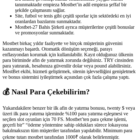
tanınmaktadır empieza Mostbet’in adil empieza şeffaf bir
şekilde çalışmasını sağlar.
Site, futbol ve tenis gibi çeşitli sporlar için sektördeki en iyi
oranlardan bazılarını sunmaktadır.
Mostbet-27 Bahis Şirketi ayrıca müşterilerine çeşitli bonuslar
ve promosyonlar sunmaktadır.
Mostbet birkaç yıldır faaliyette ve birçok müşterinin güvenini
kazanmayı başardı. Otomatik dönüşüm seçeneği, parayı
enflasyondan korumak için kullanılabilir. Kayıt olduğunuz ülkenin
para biriminde afin de yatırmak zorunda değilsiniz. TRY cinsinden
para yatırarak, hesabınıza güvenilir dolar veya pound alabilirsiniz.
MostBet ekibi, hizmeti geliştirmek, sitenin işlevselliğini genişletmek
ve bonus sistemini iyileştirmek açısından çok fazla çalışma yaptı.
💰 Nasıl Para Çekebilirim?
Yukarıdakilere benzer bir ilk afin de yatırma bonusu, twenty $ veya
üzeri ilk para yatırma işleminde %100 para yatırma eşleşmesi ve
seçilen slot oyunları için 70 FS. Mostbet’ten para çekme işlemi,
geçerli bir” “ödeme yöntemine sahip oldukları sürece lokasyona
bakılmaksızın tüm müşteriler tarafından yapılabilir. Minimum para
çekme tutarı mostbet tarafından 1000₹ olarak belirlenmiştir.