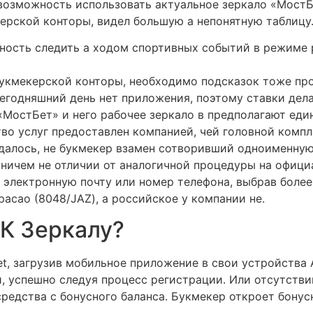
возможность использовать актуальное зеркало «МостБ
керской конторы, видел большую а непонятную таблицу
ность следить а ходом спортивных событий в режиме 
укмекерской конторы, необходимо подсказок тоже пр
сегодняшний день нет приложения, поэтому ставки дела
 «МостБет» и него рабочее зеркало в предполагают еди
о услуг предоставлен компанией, чей головной компл
далось, не букмекер взамен сотворивший одноименну
 ничем не отличии от аналогичной процедуры на офици
 электронную почту или номер телефона, выбрав боле
асао (8048/JAZ), а российское у компании не.
 К Зеркалу?
t, загрузив мобильное приложение в свои устройства A
и, успешно следуя процесс регистрации. Или отсутстви
средства с бонусного баланса. Букмекер откроет бонус