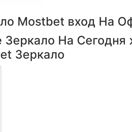
ло Mostbet вход На 
 Зеркало На Сегодня
et Зеркало