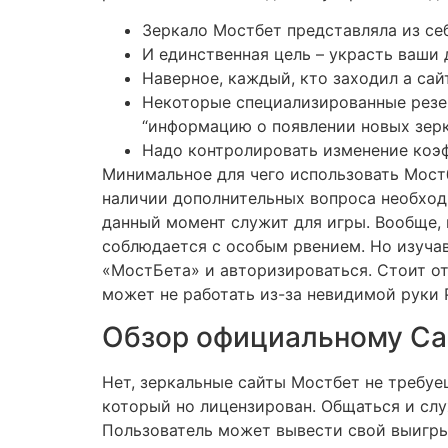
Зеркало Мостбет представляла из се
И единственная цель – украсть ваши 
Наверное, каждый, кто заходил а са
Некоторые специализированные резе
“информацию о появлении новых зерк
Надо контролировать изменение коэ
Минимальное для чего использовать Мостб
наличии дополнительных вопроса необход
данный момент служит для игры. Вообще, 
соблюдается с особым рвением. Но изучав
«МостБета» и авторизироваться. Стоит от
может не работать из-за невидимой руки
Обзор официальному Са
Нет, зеркальные сайты Мостбет не требуе
который но лицензирован. Общаться и слу
Пользователь может вывести свой выигры