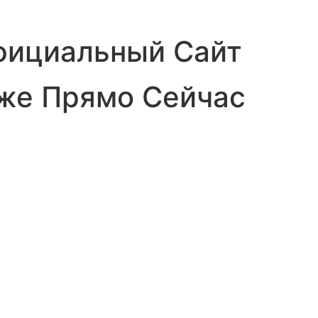
Официальный Сайт
 же Прямо Сейчас