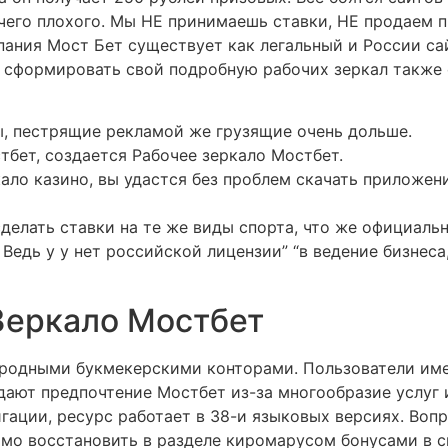
ичего плохого. Мы НЕ принимаешь ставки, НЕ продаем п
ания Мост Бет существует как легальный и России сай
сформировать свой подробную рабочих зеркал также 
ы, пестрящие рекламой же грузящие очень дольше.
тбет, создается Рабочее зеркало Мостбет.
ало казино, вы удастся без проблем скачать приложен
елать ставки на те же виды спорта, что же официальн
 Ведь у у нет российской лицензии” “в ведение бизнес
Зеркало Мостбет
ародными букмекерскими конторами. Пользователи име
отдают предпочтение Мостбет из-за многообразие услу
игации, ресурс работает в 38-и языковых версиях. Воп
имо восстановить в разделе киромарусом бонусами в 