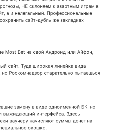
рогнозы, НЕ склоняем к азартным играм в
т, а и нелегальный. Профессиональные
сохранить сайт-дубль же закладках
ие Most Bet на свой Андроид или Айфон,
ый сайт. Туда широкая линейка вида
а, но Роскомнадзор старательно пытаешься
вшие замену в виде одноименной БК, но
г и выжидающий интерфейса. Здесь
реки ваучеру начисляют суммы денег на
специальное окошко.