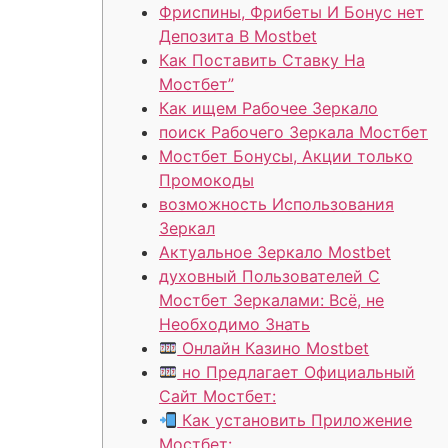
Фриспины, Фрибеты И Бонус нет
Депозита В Mostbet
Как Поставить Ставку На
Мостбет”
Как ищем Рабочее Зеркало
поиск Рабочего Зеркала Мостбет
Мостбет Бонусы, Акции только
Промокоды
возможность Использования
Зеркал
Актуальное Зеркало Mostbet
духовный Пользователей С
Мостбет Зеркалами: Всё, не
Необходимо Знать
Онлайн Казино Mostbet
но Предлагает Официальный
Сайт Мостбет:
Как установить Приложение
Мостбет: