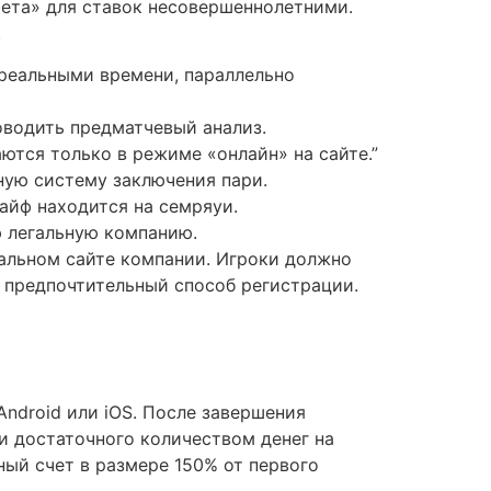
ета» для ставок несовершеннолетними.
.
реальными времени, параллельно
оводить предматчевый анализ.
ются только в режиме «онлайн» на сайте.”
ную систему заключения пари.
айф находится на семряуи.
ю легальную компанию.
альном сайте компании. Игроки должно
е предпочтительный способ регистрации.
ndroid или iOS. После завершения
и достаточного количеством денег на
ный счет в размере 150% от первого