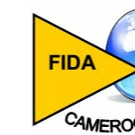
Skip
to
content