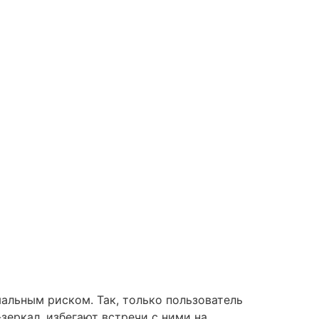
альным риском. Так, только пользователь
-зеркал, избегают встречи с ними на