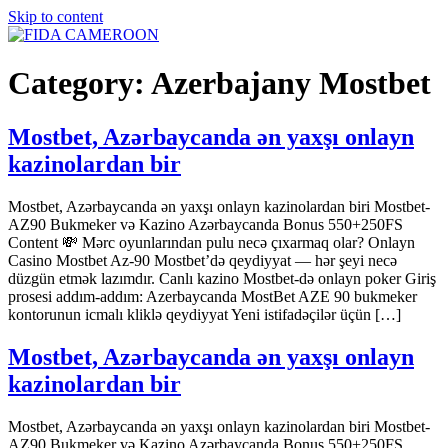
Skip to content
Category:
Azerbajany Mostbet
Mostbet, Azərbaycanda ən yaxşı onlayn
kazinolardan bir
Mostbet, Azərbaycanda ən yaxşı onlayn kazinolardan biri Mostbet-
AZ90 Bukmeker və Kazino Azərbaycanda Bonus 550+250FS
Content 💸 Mərc oyunlarından pulu necə çıxarmaq olar? Onlayn
Casino Mostbet Az-90 Mostbet’də qeydiyyat — hər şeyi necə
düzgün etmək lazımdır. Canlı kazino Mostbet-də onlayn poker Giriş
prosesi addım-addım: Azerbaycanda MostBet AZE 90 bukmeker
kontorunun icmalı kliklə qeydiyyat Yeni istifadəçilər üçün […]
Mostbet, Azərbaycanda ən yaxşı onlayn
kazinolardan bir
Mostbet, Azərbaycanda ən yaxşı onlayn kazinolardan biri Mostbet-
AZ90 Bukmeker və Kazino Azərbaycanda Bonus 550+250FS