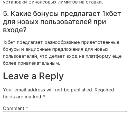
установки финансовых лимитов на ставки.
5. Какие бонусы предлагает 1хбет
для новых пользователей при
входе?
1хбет предлагает разнообразные приветственные
бонусы и акционные предложения для новых
пользователей, что делает вход на платформу еще
более привлекательным.
Leave a Reply
Your email address will not be published.
Required
fields are marked
*
Comment
*