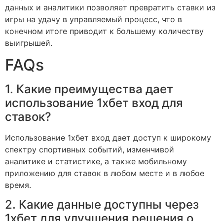
данных и аналитики позволяет превратить ставки из
игры на удачу в управляемый процесс, что в
конечном итоге приводит к большему количеству
выигрышей.
FAQs
1. Какие преимущества дает
использование 1хбет вход для
ставок?
Использование 1хбет вход дает доступ к широкому
спектру спортивных событий, изменчивой
аналитике и статистике, а также мобильному
приложению для ставок в любом месте и в любое
время.
2. Какие данные доступны через
1хбет для улучшения решения о