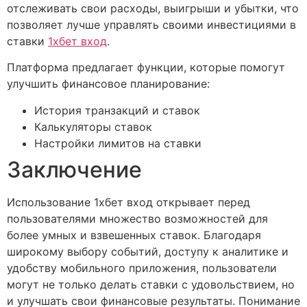
отслеживать свои расходы, выигрыши и убытки, что
позволяет лучше управлять своими инвестициями в
ставки
1хбет вход
.
Платформа предлагает функции, которые помогут
улучшить финансовое планирование:
История транзакций и ставок
Калькуляторы ставок
Настройки лимитов на ставки
Заключение
Использование 1хбет вход открывает перед
пользователями множество возможностей для
более умных и взвешенных ставок. Благодаря
широкому выбору событий, доступу к аналитике и
удобству мобильного приложения, пользователи
могут не только делать ставки с удовольствием, но
и улучшать свои финансовые результаты. Понимание