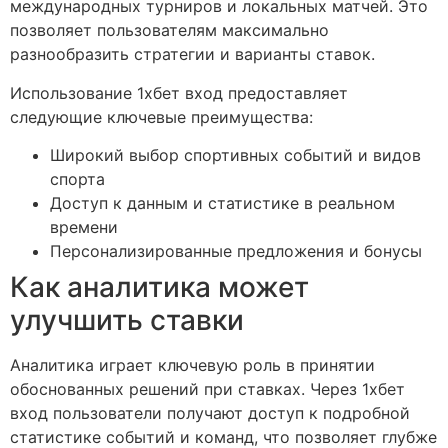
международных турниров и локальных матчей. Это
позволяет пользователям максимально
разнообразить стратегии и варианты ставок.
Использование 1хбет вход предоставляет
следующие ключевые преимущества:
Широкий выбор спортивных событий и видов
спорта
Доступ к данным и статистике в реальном
времени
Персонализированные предложения и бонусы
Как аналитика может
улучшить ставки
Аналитика играет ключевую роль в принятии
обоснованных решений при ставках. Через 1хбет
вход пользователи получают доступ к подробной
статистике событий и команд, что позволяет глубже